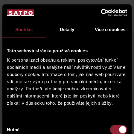
Souhlas
Detaily
Více o cookies
Cuntact Us
Tato webová stránka používá cookies
Do you need more information about the property or
would you like to arrange a viewing? Fill out the form and
K personalizaci obsahu a reklam, poskytování funkcí
we will get back to you shortly.
sociálních médií a analýze naší návštěvnosti využíváme
soubory cookie. Informace o tom, jak náš web používáte,
sdílíme se svými partnery pro sociální média, inzerci a
analýzy. Partneři tyto údaje mohou zkombinovat s
dalšími informacemi, které jste jim poskytli nebo které
získali v důsledku toho, že používáte jejich služby.
Výběr
Nutné
souhlasu