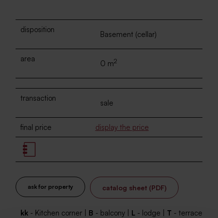
disposition
Basement (cellar)
area
2
0 m
transaction
sale
final price
display the price
ask for property
catalog sheet (PDF)
kk
- Kitchen corner |
B
- balcony |
L
- lodge |
T
- terrace