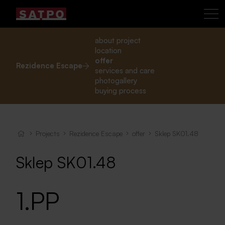
about project
location
offer
Rezidence Escape
services and care
photogallery
buying process
Projects
Rezidence Escape
offer
Sklep SK01.48
Sklep SK01.48
1.PP