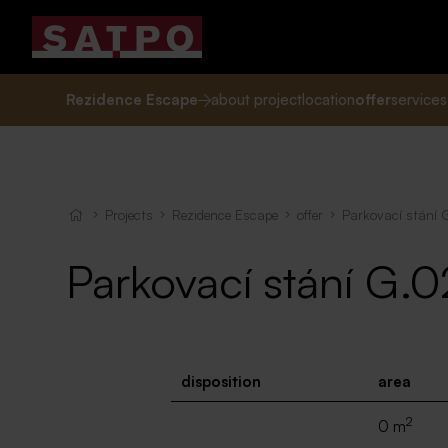
Rezidence Escape
about project
location
offer
services
Projects
Rezidence Escape
offer
Parkovací stání 
Parkovací stání G.0
disposition
area
2
0 m