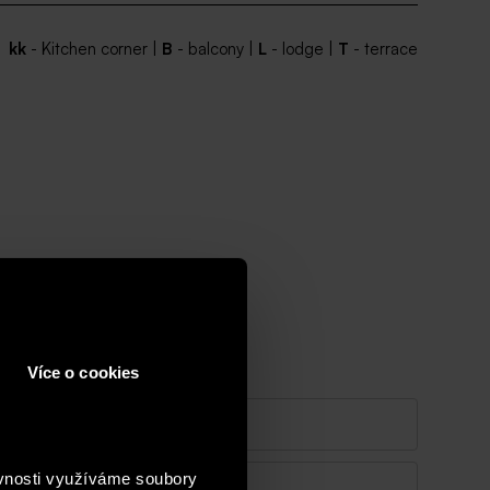
kk
- Kitchen corner |
B
- balcony |
L
- lodge |
T
- terrace
 to you shortly.
Více o cookies
ěvnosti využíváme soubory