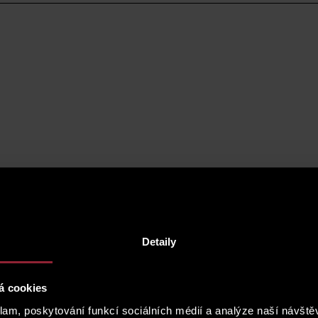
ou like to arrange a viewing? Fill out the form and we will get back
Detaily
á cookies
klam, poskytování funkcí sociálních médií a analýze naší návšt