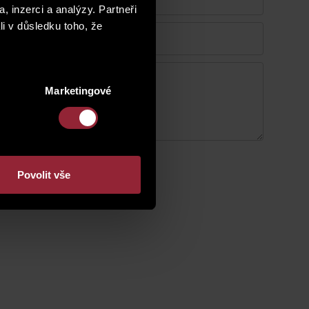
, inzerci a analýzy. Partneři
li v důsledku toho, že
Marketingové
Povolit vše