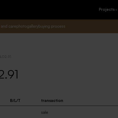
Projects
 and care
photogallery
buying process
G.02.91
2.91
B/L/T
transaction
sale