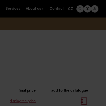
Services
About us
Contact
CZ
final price
add to the catalogue
display the price