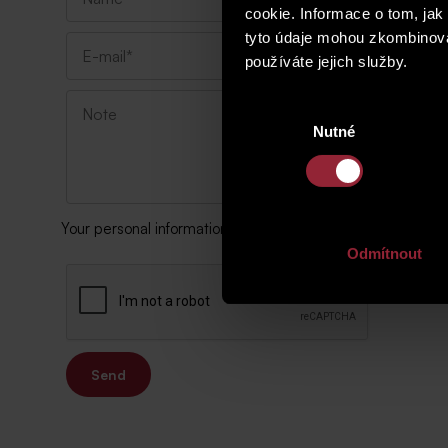
cookie. Informace o tom, jak
tyto údaje mohou zkombinovat
používáte jejich služby.
Výběr
Nutné
souhlasu
Your personal information will be processed according to 
Odmítnout
Send