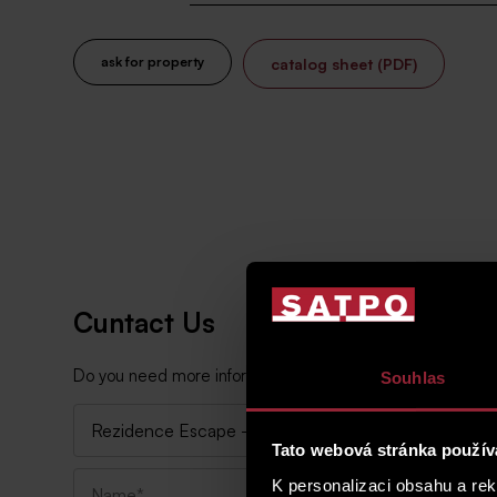
ask for property
catalog sheet (PDF)
Cuntact Us
Do you need more information about the property or would y
Souhlas
Tato webová stránka použív
K personalizaci obsahu a re