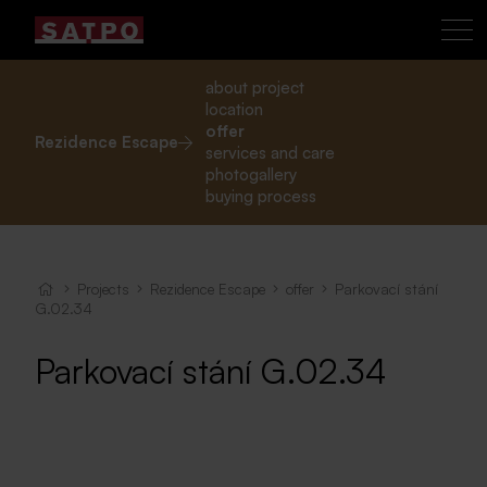
about project
location
offer
Rezidence Escape
services and care
photogallery
buying process
Projects
Rezidence Escape
offer
Parkovací stání
G.02.34
Parkovací stání G.02.34