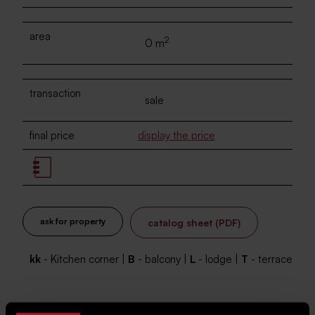
area
2
0 m
transaction
sale
final price
display the price
ask for property
catalog sheet (PDF)
kk
- Kitchen corner |
B
- balcony |
L
- lodge |
T
- terrace