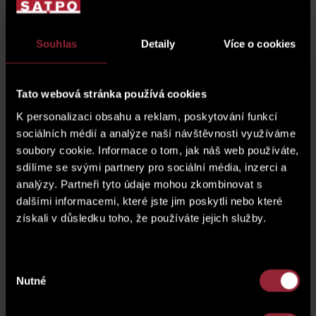
Cuntact Us
Souhlas
Detaily
Více o cookies
Do you need more information about the property or
would you like to arrange a viewing? Fill out the form and
Tato webová stránka používá cookies
we will get back to you shortly.
K personalizaci obsahu a reklam, poskytování funkcí
sociálních médií a analýze naší návštěvnosti využíváme
soubory cookie. Informace o tom, jak náš web používáte,
sdílíme se svými partnery pro sociální média, inzerci a
analýzy. Partneři tyto údaje mohou zkombinovat s
dalšími informacemi, které jste jim poskytli nebo které
získali v důsledku toho, že používáte jejich služby.
Výběr
Nutné
souhlasu