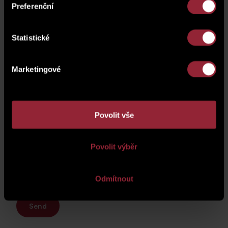
Preferenční
Statistické
Marketingové
Povolit vše
Your personal information will be processed according to
the
Privacy Policy
.
Povolit výběr
Odmítnout
Send