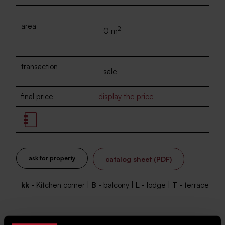
area
2
0 m
transaction
sale
final price
display the price
ask for property
catalog sheet (PDF)
kk
- Kitchen corner |
B
- balcony |
L
- lodge |
T
- terrace