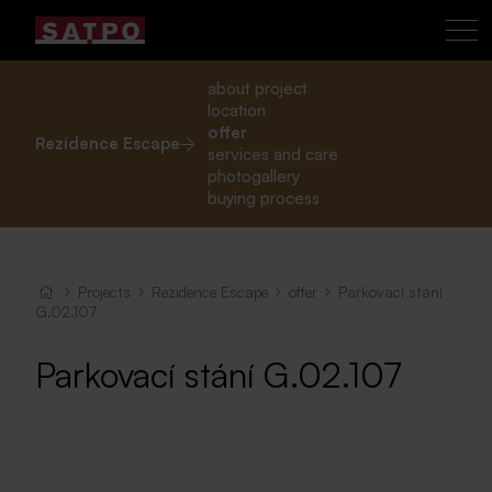
about project
location
offer
Rezidence Escape
services and care
photogallery
buying process
Projects
Rezidence Escape
offer
Parkovací stání
G.02.107
Parkovací stání G.02.107