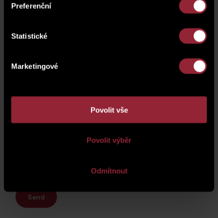
Preferenční
Statistické
Marketingové
Povolit vše
Your personal information will be processed according to
the
Privacy Policy
.
Povolit výběr
Odmítnout
Send