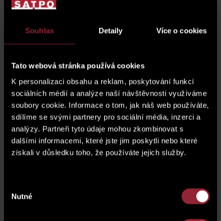
Cuntact Us
Souhlas
Detaily
Více o cookies
Do you need more information about the property or
would you like to arrange a viewing? Fill out the form and
Tato webová stránka používá cookies
we will get back to you shortly.
K personalizaci obsahu a reklam, poskytování funkcí
sociálních médií a analýze naší návštěvnosti využíváme
soubory cookie. Informace o tom, jak náš web používáte,
sdílíme se svými partnery pro sociální média, inzerci a
analýzy. Partneři tyto údaje mohou zkombinovat s
dalšími informacemi, které jste jim poskytli nebo které
získali v důsledku toho, že používáte jejich služby.
Výběr
Nutné
souhlasu