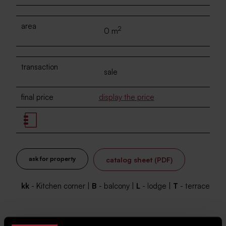
area
2
0 m
transaction
sale
final price
display the price
ask for property
catalog sheet (PDF)
kk
- Kitchen corner |
B
- balcony |
L
- lodge |
T
- terrace