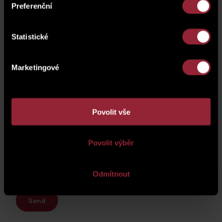
Preferenční
Statistické
Marketingové
Povolit vše
Your personal information will be processed according to
the
Privacy Policy
.
Povolit výběr
Odmítnout
Send