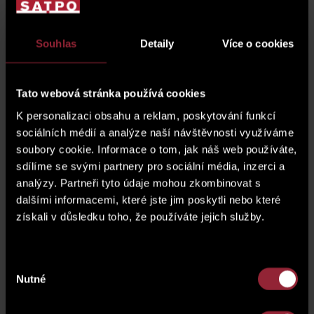
Cuntact Us
Souhlas
Detaily
Více o cookies
Do you need more information about the property or
would you like to arrange a viewing? Fill out the form and
Tato webová stránka používá cookies
we will get back to you shortly.
K personalizaci obsahu a reklam, poskytování funkcí
sociálních médií a analýze naší návštěvnosti využíváme
soubory cookie. Informace o tom, jak náš web používáte,
sdílíme se svými partnery pro sociální média, inzerci a
analýzy. Partneři tyto údaje mohou zkombinovat s
dalšími informacemi, které jste jim poskytli nebo které
získali v důsledku toho, že používáte jejich služby.
Výběr
Nutné
souhlasu