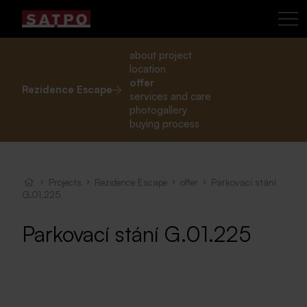
about project
location
offer
Rezidence Escape
services and care
photogallery
buying process
Projects
Rezidence Escape
offer
Parkovací stání
G.01.225
Parkovací stání G.01.225