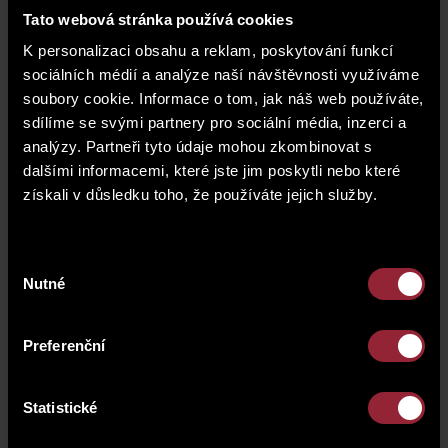
parking space
G.01.229
Tato webová stránka používá cookies
K personalizaci obsahu a reklam, poskytování funkcí
price of a parking space*
590 000 CZK
sociálních médií a analýze naší návštěvnosti využíváme
soubory cookie. Informace o tom, jak náš web používáte,
* The price of the unit does not include a parking
sdílíme se svými partnery pro sociální média, inzerci a
space.
analýzy. Partneři tyto údaje mohou zkombinovat s
dalšími informacemi, které jste jim poskytli nebo které
floor plan
získali v důsledku toho, že používáte jejich služby.
Výběr
Nutné
souhlasu
Preferenční
Statistické