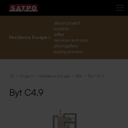
about project
location
offer
Rezidence Escape
services and care
photogallery
buying process
Projects
Rezidence Escape
offer
Byt C4.9
Byt C4.9