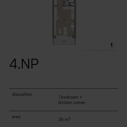
4.NP
disposition
1 bedroom +
kitchen corner
area
2
36 m