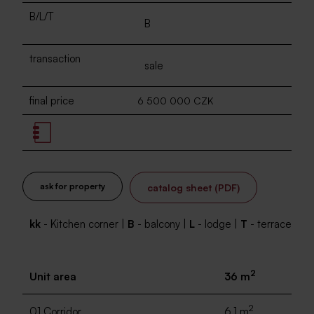
B/L/T
B
transaction
sale
final price
6 500 000 CZK
ask for property
catalog sheet (PDF)
kk
- Kitchen corner |
B
- balcony |
L
- lodge |
T
- terrace
2
Unit area
36 m
2
01 Corridor
6.1 m