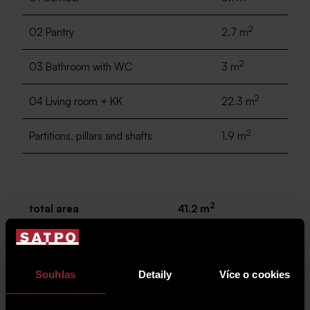
2
02 Pantry
2.7 m
2
03 Bathroom with WC
3 m
2
04 Living room + KK
22.3 m
2
Partitions, pillars and shafts
1.9 m
2
total area
41.2 m
2
05 balcony
5.2 m
Souhlas
Detaily
Více o cookies