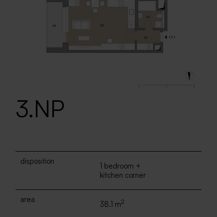
3.NP
disposition
1 bedroom +
kitchen corner
area
2
38.1 m