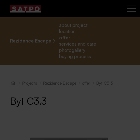
about project
location
offer
Rezidence Escape
services and care
photogallery
buying process
Projects
Rezidence Escape
offer
Byt C3.3
Byt C3.3