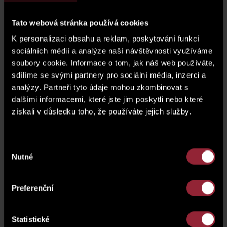
Basement (cellar)
SK02.24
Tato webová stránka používá cookies
parking space
G.02.113
K personalizaci obsahu a reklam, poskytování funkcí
sociálních médií a analýze naší návštěvnosti využíváme
price of a parking space*
display the price
soubory cookie. Informace o tom, jak náš web používáte,
sdílíme se svými partnery pro sociální média, inzerci a
* The price of the unit does not include a parking
analýzy. Partneři tyto údaje mohou zkombinovat s
space.
dalšími informacemi, které jste jim poskytli nebo které
získali v důsledku toho, že používáte jejich služby.
floor plan
Výběr
Nutné
souhlasu
Preferenční
Statistické