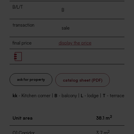
B/L/T
B
transaction
sale
final price
display the price
ask for property
catalog sheet (PDF)
kk
- Kitchen corner |
B
- balcony |
L
- lodge |
T
- terrace
2
Unit area
38.1 m
2
01 Corridor
3.7 m