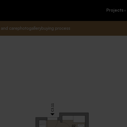
Projects
 and care
photogallery
buying process