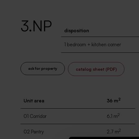
3.NP
disposition
1 bedroom + kitchen corner
ask for property
catalog sheet (PDF)
2
Unit area
36 m
2
01 Corridor
6.1 m
2
02 Pantry
2.7 m