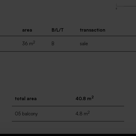
area
B/L/T
transaction
2
36 m
B
sale
2
total area
40.8 m
2
05 balcony
4.8 m