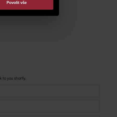
Povolit vše
 to you shortly.