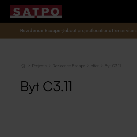
Rezidence Escape
about project
location
offer
services
Projects
Rezidence Escape
offer
Byt C3.11
Byt C3.11