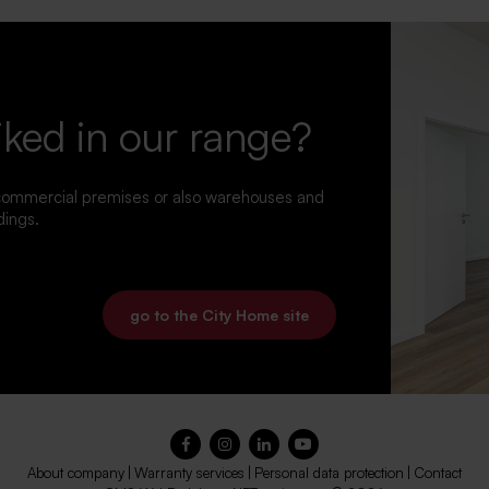
iked in our range?
 commercial premises or also warehouses and
dings.
go to the City Home site
About company
|
Warranty services
|
Personal data protection
|
Contact