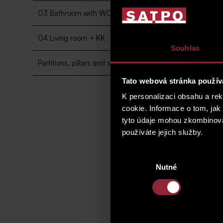
2
03 Bathroom with WC
3 m
2
04 Living room + KK
22.3 m
Souhlas
2
Partitions, pillars and shafts
1.9 m
Tato webová stránka použív
K personalizaci obsahu a re
cookie. Informace o tom, jak
tyto údaje mohou zkombinovat
používáte jejich služby.
Výběr
Nutné
souhlasu