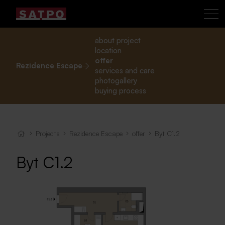
about project
location
offer
Rezidence Escape
services and care
photogallery
buying process
Projects
Rezidence Escape
offer
Byt C1.2
Byt C1.2