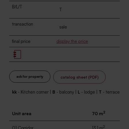
B/L/T
T
transaction
sale
final price
display the price
ask for property
catalog sheet (PDF)
kk
- Kitchen corner |
B
- balcony |
L
- lodge |
T
- terrace
2
Unit area
70 m
2
01 Corridor
13.1 m