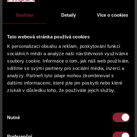
06 terrace
13.9 m
Souhlas
Detaily
Více o cookies
2
07 Terrace with vegetation
15 m
Tato webová stránka používá cookies
K personalizaci obsahu a reklam, poskytování funkcí
parking space
G.01.172
sociálních médií a analýze naší návštěvnosti využíváme
soubory cookie. Informace o tom, jak náš web používáte,
Basement (cellar)
SK1.107
sdílíme se svými partnery pro sociální média, inzerci a
analýzy. Partneři tyto údaje mohou zkombinovat s
price of a parking space*
display the price
dalšími informacemi, které jste jim poskytli nebo které
získali v důsledku toho, že používáte jejich služby.
* The price of the unit does not include a parking
space.
Výběr
Nutné
souhlasu
floor plan
Preferenční