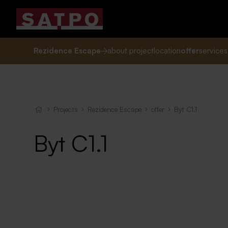
Rezidence Escape
about project
location
offer
services
Projects
Rezidence Escape
offer
Byt C1.1
Byt C1.1