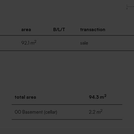
area
B/L/T
transaction
2
92.1 m
sale
2
total area
94.3 m
2
00 Basement (cellar)
2.2 m