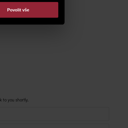
Povolit vše
 to you shortly.