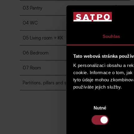
2
03 Pantry
2.9 m
2
04 WC
2 m
2
Souhlas
05 Living room + KK
37 m
2
06 Bedroom
12.1 m
Tato webová stránka použív
K personalizaci obsahu a re
2
07 Room
13.6 m
cookie. Informace o tom, jak
tyto údaje mohou zkombinovat
2
Partitions, pillars and shafts
6.5 m
používáte jejich služby.
Výběr
Nutné
souhlasu