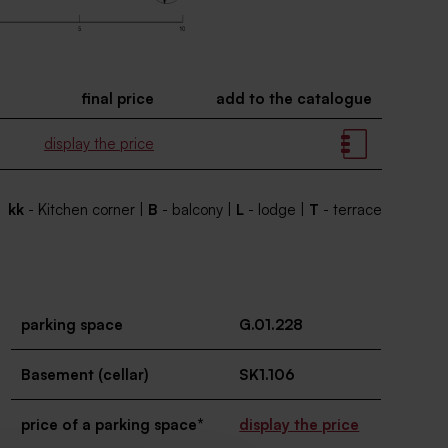
final price
add to the catalogue
display the price
kk
- Kitchen corner |
B
- balcony |
L
- lodge |
T
- terrace
parking space
G.01.228
Basement (cellar)
SK1.106
price of a parking space*
display the price