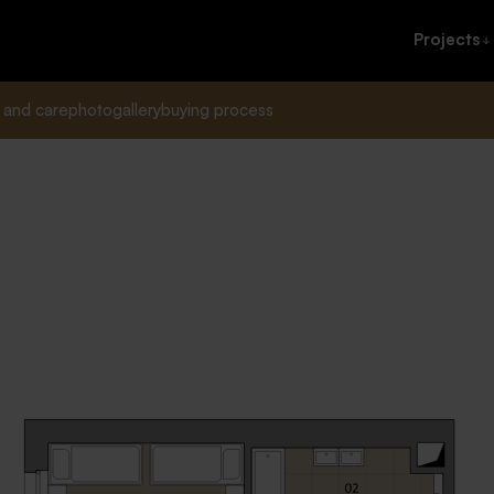
Projects
 and care
photogallery
buying process