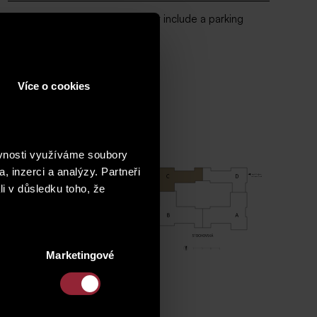
* The price of the unit does not include a parking
space.
floor plan
Více o cookies
ěvnosti využíváme soubory
, inzerci a analýzy. Partneři
li v důsledku toho, že
Marketingové