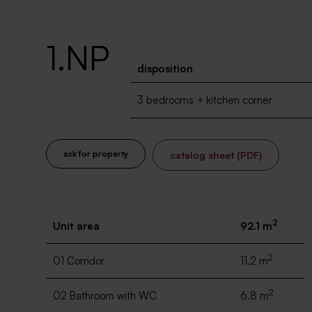
1.NP
disposition
3 bedrooms + kitchen corner
ask for property
catalog sheet (PDF)
2
Unit area
92.1 m
2
01 Corridor
11.2 m
2
02 Bathroom with WC
6.8 m