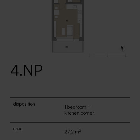
4.NP
disposition
1 bedroom +
kitchen corner
area
2
27.2 m