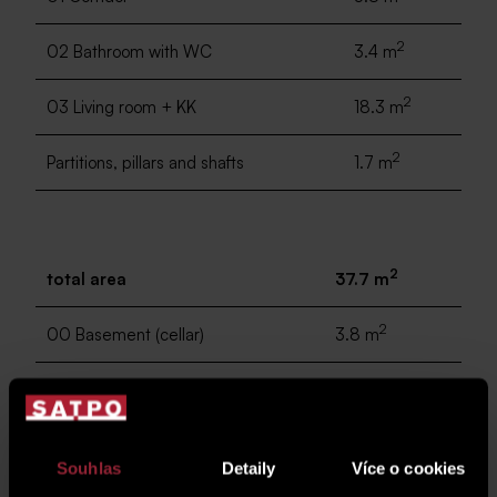
2
02 Bathroom with WC
3.4 m
2
03 Living room + KK
18.3 m
2
Partitions, pillars and shafts
1.7 m
2
total area
37.7 m
2
00 Basement (cellar)
3.8 m
2
04 balcony
6.7 m
Souhlas
Detaily
Více o cookies