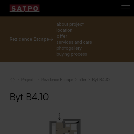
about project
location
offer
Rezidence Escape
services and care
photogallery
buying process
Projects
Rezidence Escape
offer
Byt B4.10
Byt B4.10