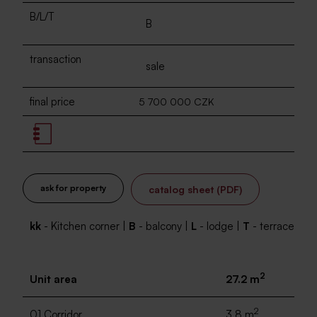
B/L/T
B
transaction
sale
final price
5 700 000 CZK
ask for property
catalog sheet (PDF)
kk
- Kitchen corner |
B
- balcony |
L
- lodge |
T
- terrace
2
Unit area
27.2 m
2
01 Corridor
3.8 m