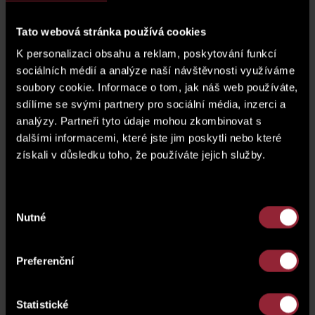
parking space
G.02.37
Tato webová stránka používá cookies
Basement (cellar)
SK1.74
K personalizaci obsahu a reklam, poskytování funkcí
sociálních médií a analýze naší návštěvnosti využíváme
price of a parking space*
590 000 CZK
soubory cookie. Informace o tom, jak náš web používáte,
sdílíme se svými partnery pro sociální média, inzerci a
* The price of the unit does not include a parking
analýzy. Partneři tyto údaje mohou zkombinovat s
space.
dalšími informacemi, které jste jim poskytli nebo které
získali v důsledku toho, že používáte jejich služby.
floor plan
Výběr
Nutné
souhlasu
Preferenční
Statistické