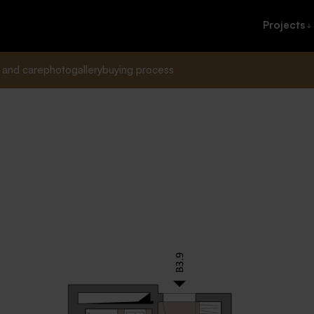
Projects
 and care
photogallery
buying process