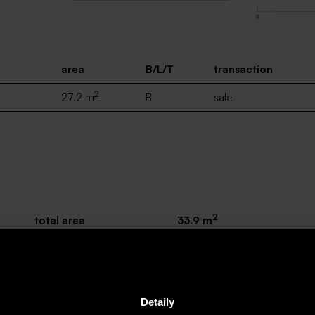
area
B/L/T
transaction
2
27.2 m
B
sale
2
total area
33.9 m
2
04 balcony
6.7 m
Detaily