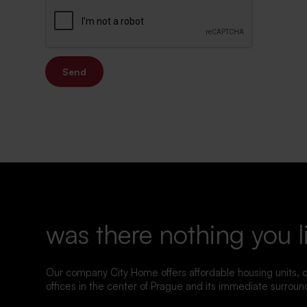
Send
was there nothing you l
Our company City Home offers affordable housing units,
offices in the center of Prague and its immediate surroun