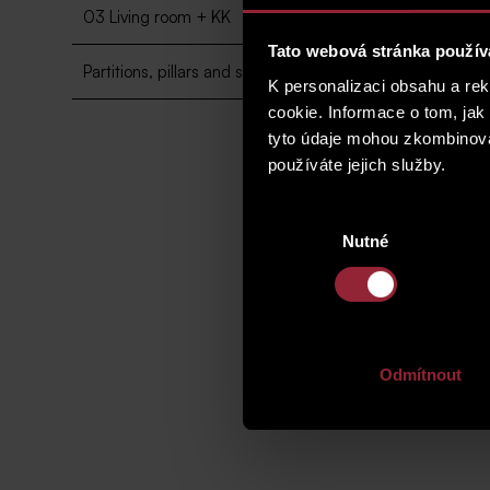
2
03 Living room + KK
18.3 m
Tato webová stránka použív
2
Partitions, pillars and shafts
1.7 m
K personalizaci obsahu a re
cookie. Informace o tom, jak
tyto údaje mohou zkombinovat
používáte jejich služby.
Výběr
Nutné
souhlasu
Odmítnout