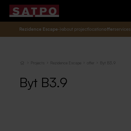
Rezidence Escape
about project
location
offer
services
Projects
Rezidence Escape
offer
Byt B3.9
Byt B3.9