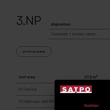
3.NP
disposition
1 bedroom + kitchen corner
ask for property
2
Unit area
27.2 m
2
01 Corridor
3.8 m
2
02 Bathroom with WC
3.4 m
Souhlas