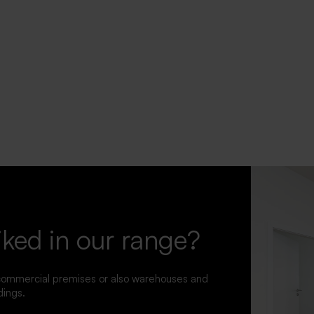
iked in our range?
 commercial premises or also warehouses and
dings.