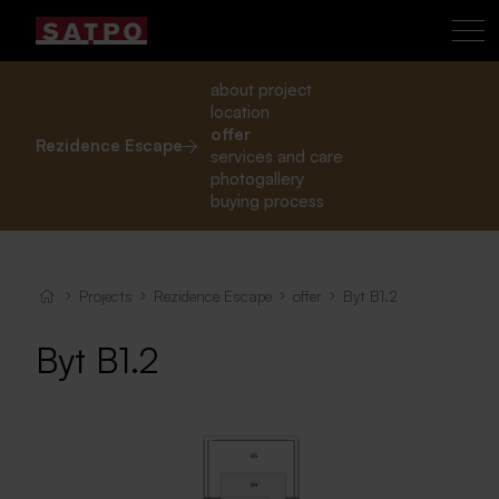
about project
location
offer
Rezidence Escape
services and care
photogallery
buying process
Projects
Rezidence Escape
offer
Byt B1.2
Byt B1.2