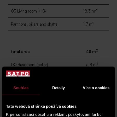
2
03 Living room + KK
18.3 m
2
Partitions, pillars and shafts
1.7 m
2
total area
45 m
2
00 Basement (cellar)
5.8 m
2
04 terrace
4.1 m
Souhlas
Detaily
Více o cookies
2
05 Terrace with vegetation
7.9 m
Tato webová stránka používá cookies
K personalizaci obsahu a reklam, poskytování funkcí