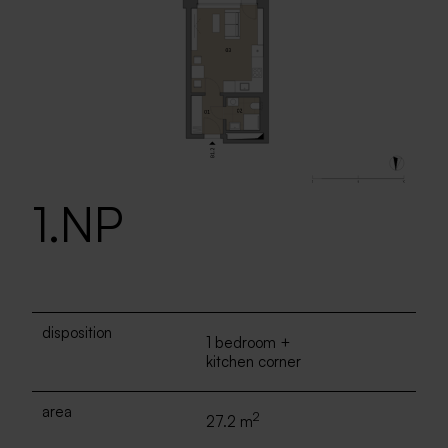
1.NP
disposition
1 bedroom +
kitchen corner
area
2
27.2 m