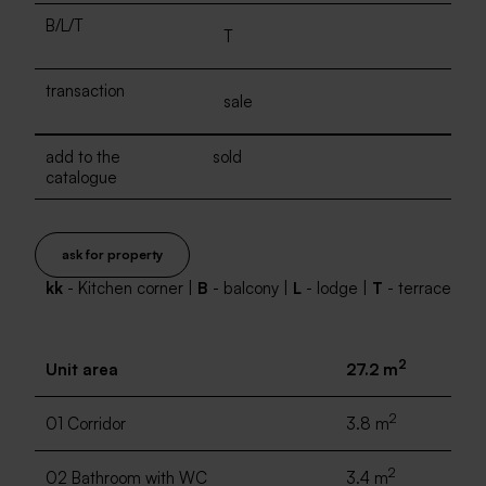
B/L/T
T
transaction
sale
add to the
sold
catalogue
ask for property
kk
- Kitchen corner |
B
- balcony |
L
- lodge |
T
- terrace
2
Unit area
27.2 m
2
01 Corridor
3.8 m
2
02 Bathroom with WC
3.4 m