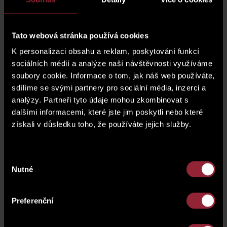
parking space
G.02.42
Tato webová stránka používá cookies
K personalizaci obsahu a reklam, poskytování funkcí
Basement (cellar)
SK1.105
sociálních médií a analýze naší návštěvnosti využíváme
soubory cookie. Informace o tom, jak náš web používáte,
price of a parking space*
display the price
sdílíme se svými partnery pro sociální média, inzerci a
analýzy. Partneři tyto údaje mohou zkombinovat s
* The price of the unit does not include a parking
dalšími informacemi, které jste jim poskytli nebo které
space.
získali v důsledku toho, že používáte jejich služby.
floor plan
Výběr
Nutné
souhlasu
Preferenční