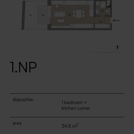
1.NP
disposition
1 bedroom +
kitchen corner
area
2
34.8 m