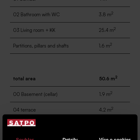
2
02 Bathroom with WC
3.8 m
2
03 Living room + KK
25.4 m
2
Partitions, pillars and shafts
1.6 m
2
total area
50.6 m
2
00 Basement (cellar)
1.9 m
2
04 terrace
4.2 m
2
05 Terrace with vegetation
9.7 m
Souhlas
Detaily
Více o cookies