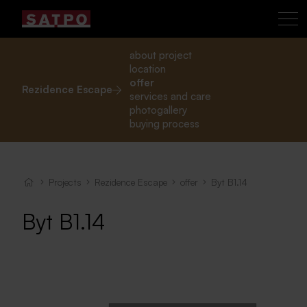
about project
location
offer
Rezidence Escape
services and care
photogallery
buying process
Projects
Rezidence Escape
offer
Byt B1.14
Byt B1.14