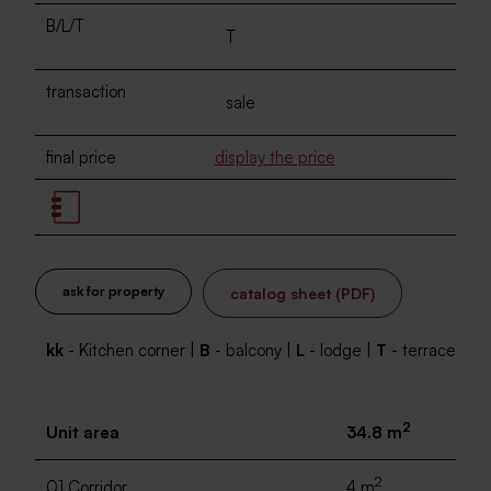
B/L/T
T
transaction
sale
final price
display the price
ask for property
catalog sheet (PDF)
kk
- Kitchen corner |
B
- balcony |
L
- lodge |
T
- terrace
2
Unit area
34.8 m
2
01 Corridor
4 m