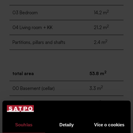
2
03 Bedroom
14.2 m
2
04 Living room + KK
21.2 m
2
Partitions, pillars and shafts
2.4 m
2
total area
53.8 m
2
00 Basement (cellar)
3.3 m
2
05 balcony
5.1 m
Souhlas
Detaily
Více o cookies