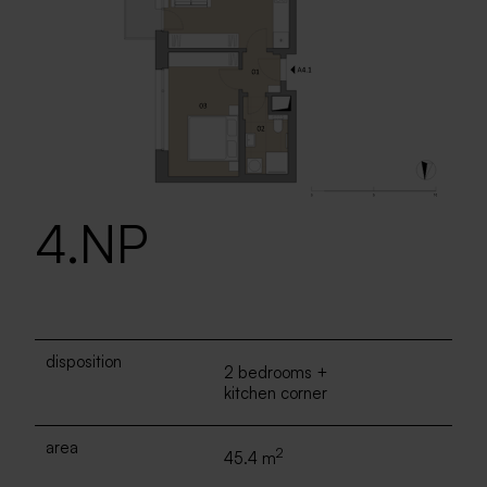
4.NP
disposition
2 bedrooms +
kitchen corner
area
2
45.4 m