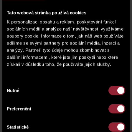
parking space
G.02.05
Tato webová stránka používá cookies
Basement (cellar)
SK02.10
K personalizaci obsahu a reklam, poskytování funkcí
sociálních médií a analýze naší návštěvnosti využíváme
price of a parking space*
soubory cookie. Informace o tom, jak náš web používáte,
sdílíme se svými partnery pro sociální média, inzerci a
* The price of the unit does not include a parking
analýzy. Partneři tyto údaje mohou zkombinovat s
space.
dalšími informacemi, které jste jim poskytli nebo které
získali v důsledku toho, že používáte jejich služby.
floor plan
Výběr
Nutné
souhlasu
Preferenční
Statistické