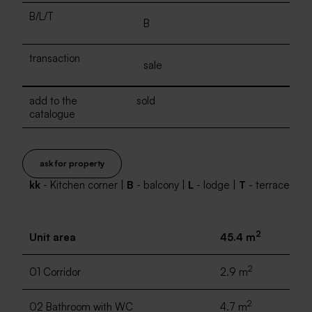
B/L/T
B
transaction
sale
add to the
sold
catalogue
ask for property
kk
- Kitchen corner |
B
- balcony |
L
- lodge |
T
- terrace
2
Unit area
45.4 m
2
01 Corridor
2.9 m
2
02 Bathroom with WC
4.7 m