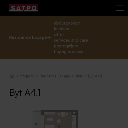
about project
location
offer
Rezidence Escape
services and care
photogallery
buying process
Projects
Rezidence Escape
offer
Byt A4.1
Byt A4.1