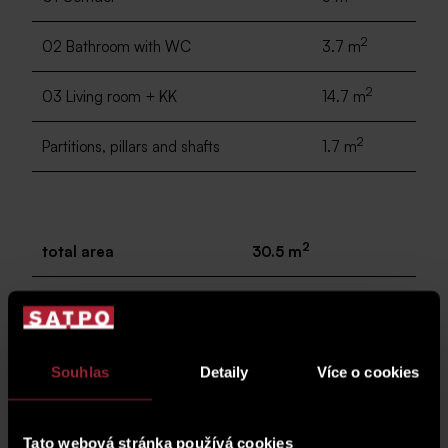
2
02 Bathroom with WC
3.7 m
2
03 Living room + KK
14.7 m
2
Partitions, pillars and shafts
1.7 m
2
total area
30.5 m
2
04 balcony
5.4 m
Souhlas
Detaily
Více o cookies
parking space
G.02.93
Tato webová stránka používá cookies