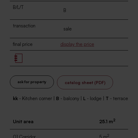
B/L/T
B
transaction
sale
final price
display the price
ask for property
catalog sheet (PDF)
kk
- Kitchen corner |
B
- balcony |
L
- lodge |
T
- terrace
2
Unit area
25.1 m
2
01 Corridor
5 m