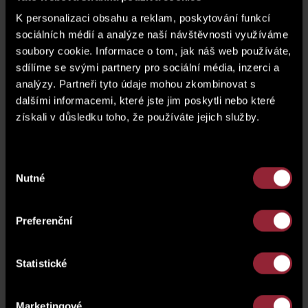
price of a parking space*
display the price
K personalizaci obsahu a reklam, poskytování funkcí
sociálních médií a analýze naší návštěvnosti využíváme
* The price of the unit does not include a parking
soubory cookie. Informace o tom, jak náš web používáte,
space.
sdílíme se svými partnery pro sociální média, inzerci a
analýzy. Partneři tyto údaje mohou zkombinovat s
floor plan
dalšími informacemi, které jste jim poskytli nebo které
získali v důsledku toho, že používáte jejich služby.
Výběr
Nutné
souhlasu
Preferenční
Statistické
Marketingové