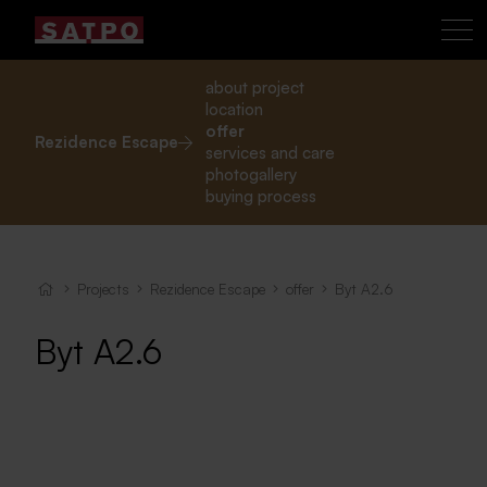
about project
location
offer
Rezidence Escape
services and care
photogallery
buying process
Projects
Rezidence Escape
offer
Byt A2.6
Byt A2.6