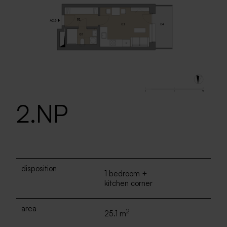
2.NP
disposition
1 bedroom +
kitchen corner
area
2
25.1 m