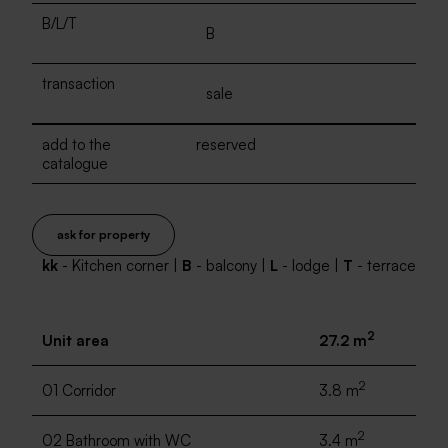
B/L/T
B
transaction
sale
add to the
reserved
catalogue
ask for property
kk
- Kitchen corner |
B
- balcony |
L
- lodge |
T
- terrace
2
Unit area
27.2 m
2
01 Corridor
3.8 m
2
02 Bathroom with WC
3.4 m