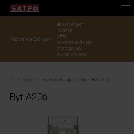
about project
location
offer
Rezidence Escape
services and care
photogallery
buying process
Projects
Rezidence Escape
offer
Byt A2.16
Byt A2.16