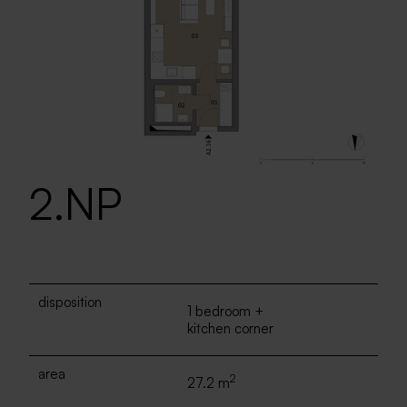
2.NP
disposition
1 bedroom +
kitchen corner
area
2
27.2 m