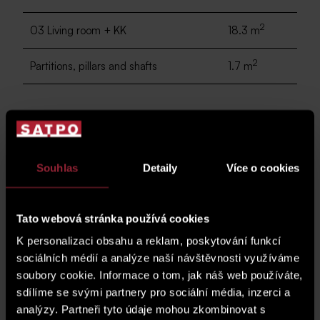
2
03 Living room + KK
18.3 m
2
Partitions, pillars and shafts
1.7 m
2
total area
32.4 m
Souhlas
Detaily
Více o cookies
2
04 balcony
5.2 m
Tato webová stránka používá cookies
floor plan
K personalizaci obsahu a reklam, poskytování funkcí
sociálních médií a analýze naší návštěvnosti využíváme
soubory cookie. Informace o tom, jak náš web používáte,
sdílíme se svými partnery pro sociální média, inzerci a
analýzy. Partneři tyto údaje mohou zkombinovat s