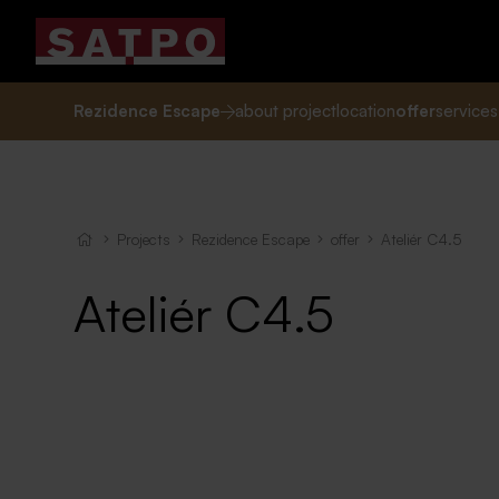
Rezidence Escape
about project
location
offer
services
Projects
Rezidence Escape
offer
Ateliér C4.5
Ateliér C4.5