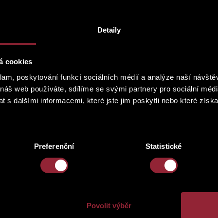
2
1.5 m
Detaily
2
36.4 m
á cookies
klam, poskytování funkcí sociálních médií a analýze naší návšt
 náš web používáte, sdílíme se svými partnery pro sociální média
 s dalšími informacemi, které jste jim poskytli nebo které získa
Preferenční
Statistické
Povolit výběr