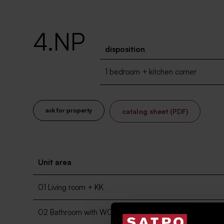
4.NP
disposition
1 bedroom + kitchen corner
ask for property
catalog sheet (PDF)
Unit area
01 Living room + KK
02 Bathroom with WC