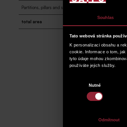
Partitions, pillars and shafts
Souhlas
total area
Tato webová stránka použív
K personalizaci obsahu a re
cookie. Informace o tom, jak
tyto údaje mohou zkombinovat
používáte jejich služby.
Výběr
Nutné
souhlasu
Odmítnout