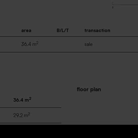
area
B/L/T
transaction
2
36.4 m
sale
floor plan
2
36.4 m
2
29.2 m
2
5.7 m