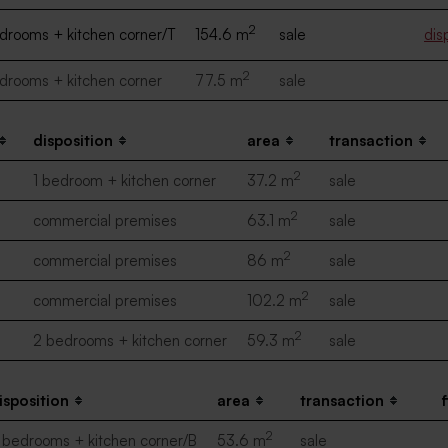
2
drooms + kitchen corner/T
154.6 m
sale
dis
2
drooms + kitchen corner
77.5 m
sale
disposition
area
transaction
2
1 bedroom + kitchen corner
37.2 m
sale
2
commercial premises
63.1 m
sale
2
commercial premises
86 m
sale
2
commercial premises
102.2 m
sale
2
2 bedrooms + kitchen corner
59.3 m
sale
isposition
area
transaction
f
2
 bedrooms + kitchen corner/B
53.6 m
sale