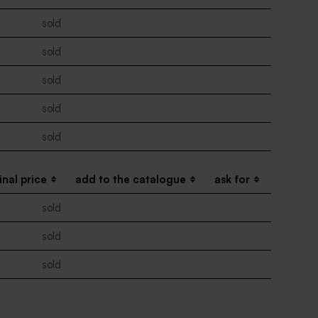
sold
sold
sold
sold
sold
inal price
add to the catalogue
ask for
sold
sold
sold