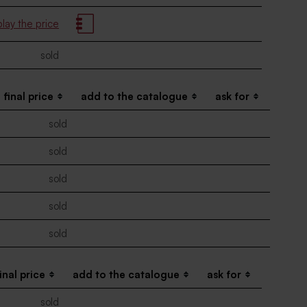
play the price
sold
final price
add to the catalogue
ask for
sold
sold
sold
sold
sold
inal price
add to the catalogue
ask for
sold