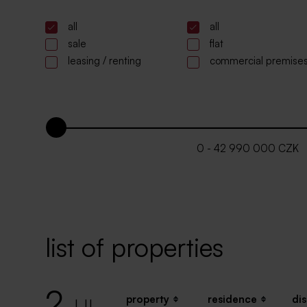
all
all
sale
flat
leasing / renting
commercial premise
0 - 42 990 000 CZK
list of properties
2
property
residence
dis
. UL