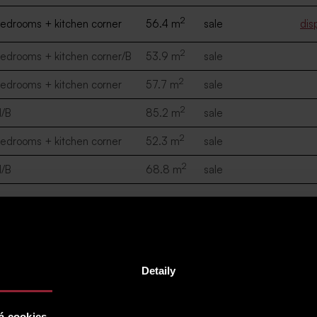
2
edrooms + kitchen corner
56.4 m
sale
dis
2
edrooms + kitchen corner/B
53.9 m
sale
2
edrooms + kitchen corner
57.7 m
sale
2
1/B
85.2 m
sale
2
edrooms + kitchen corner
52.3 m
sale
2
1/B
68.8 m
sale
sposition
area
transaction
f
2
1
117.5 m
sale
35 9
Detaily
2
kk/B
117.3 m
sale
2
bedrooms + kitchen corner
56.8 m
sale
á cookies