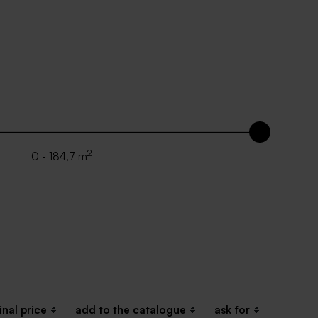
2
0 - 184,7 m
inal price
add to the catalogue
ask for