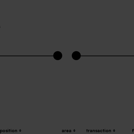
s
position
area
transaction
f