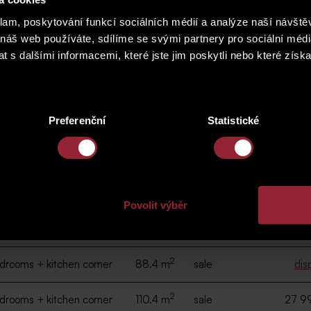
2
bedrooms + kitchen corner
101.3 m
sale
klam, poskytování funkcí sociálních médií a analýze naší návšt
 náš web používáte, sdílíme se svými partnery pro sociální média
 s dalšími informacemi, které jste jim poskytli nebo které získa
sposition
area
transaction
f
2
bedrooms + kitchen corner
95 m
sale
26 9
2
bedrooms + kitchen corner
75.9 m
sale
Preferenční
Statistické
osition
area
transaction
f
2
/B/T
119.8 m
sale
35 2
Povolit výběr
2
drooms + kitchen corner
59.1 m
sale
16 
2
drooms + kitchen corner
88.4 m
sale
dis
2
drooms + kitchen corner
110.4 m
sale
27 9