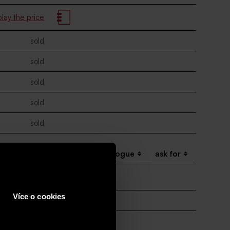
play the price
sold
sold
sold
sold
sold
inal price
add to the catalogue
ask for
90 000 CZK
Více o cookies
sold
sold