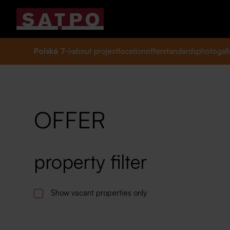
Polská 7
about project
location
offer
standards
photogall
OFFER
property filter
Show vacant properties only