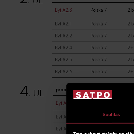
Byt A2.3
Polská 7
2 b
Byt A2.1
Polská 7
2 b
Byt A2.2
Polská 7
2 b
Byt A2.4
Polská 7
2+
Byt A2.5
Polská 7
2 b
Byt A2.6
Polská 7
2+
4
property
residence
di
. UL
Byt A4.3
Polská 7
3+
Souhlas
Byt A4.1
Polská 7
3+
Byt A4.2
Polská 7
2 
Tato webová stránka použív