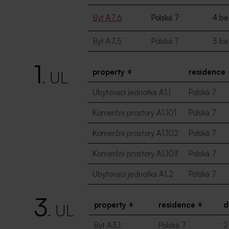
Byt A7.6
Polská 7
4 be
Byt A7.5
Polská 7
3 be
1
property
residence
. UL
Ubytovací jednotka A1.1
Polská 7
Komerční prostory A1.101
Polská 7
Komerční prostory A1.102
Polská 7
Komerční prostory A1.103
Polská 7
Ubytovací jednotka A1.2
Polská 7
3
property
residence
d
. UL
Byt A3.1
Polská 7
2