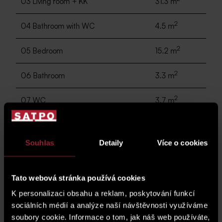
03 Living room + KK
31.3 m
2
04 Bathroom with WC
4.5 m
2
05 Bedroom
15.2 m
2
06 Bathroom
3.3 m
2
07 WC
3.7 m
2
08 Pantry
2.9 m
Souhlas
Detaily
Více o cookies
2
Partitions, pillars and shafts
8.4 m
2
total area
101.3 m
Tato webová stránka používá cookies
K personalizaci obsahu a reklam, poskytování funkcí
sociálních médií a analýze naší návštěvnosti využíváme
floor plan
soubory cookie. Informace o tom, jak náš web používáte,