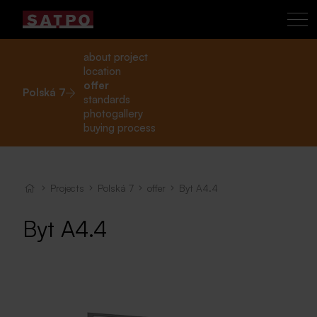
about project
location
offer
Polská 7
standards
photogallery
buying process
Projects
Polská 7
offer
Byt A4.4
Byt A4.4