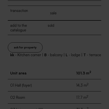
transaction
sale
add to the
sold
catalogue
ask for property
kk
- Kitchen corner |
B
- balcony |
L
- lodge |
T
- terrace
2
Unit area
101.3 m
2
01 Hall (foyer)
14.3 m
2
02 Room
17.7 m
2