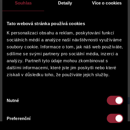
m2 to 172 m2
with balconies, terraces and
Souhlas
Detaily
Více o cookies
gardens.
Tato webová stránka používá cookies
K personalizaci obsahu a reklam, poskytování funkcí
sociálních médií a analýze naší návštěvnosti využíváme
soubory cookie. Informace o tom, jak náš web používáte,
sdílíme se svými partnery pro sociální média, inzerci a
analýzy. Partneři tyto údaje mohou zkombinovat s
dalšími informacemi, které jste jim poskytli nebo které
získali v důsledku toho, že používáte jejich služby.
Výběr
Nutné
souhlasu
Hrnčíře plots, Prague
Laurová 
4
Preferenční