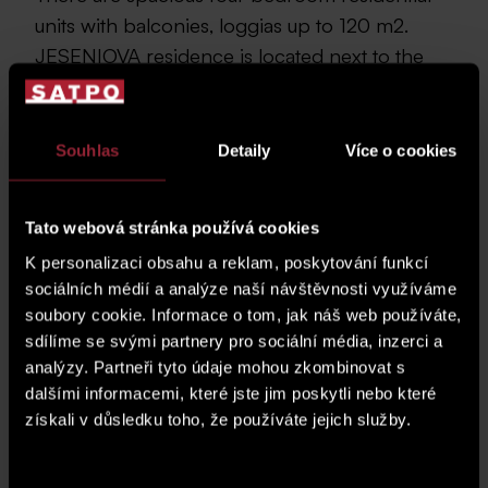
units with balconies, loggias up to 120 m2.
JESENIOVA residence is located next to the
park , offers a quiet and safe housing.
Take advantage of the last opportunity of buying an
Souhlas
Detaily
Více o cookies
apartment in Residence
JESENIOVA plus you get the
second garage for FREE
! There are spacious four
bedroom residential units with balconies,
loggias up to
120 m2
. JESENIOVA residence is located next to the
Tato webová stránka používá cookies
park, offers a quiet and safe housing. For more information
K personalizaci obsahu a reklam, poskytování funkcí
please contact our sales team at prodej@satpo.cz or call
+420 702 205 205.
sociálních médií a analýze naší návštěvnosti využíváme
soubory cookie. Informace o tom, jak náš web používáte,
sdílíme se svými partnery pro sociální média, inzerci a
analýzy. Partneři tyto údaje mohou zkombinovat s
dalšími informacemi, které jste jim poskytli nebo které
získali v důsledku toho, že používáte jejich služby.