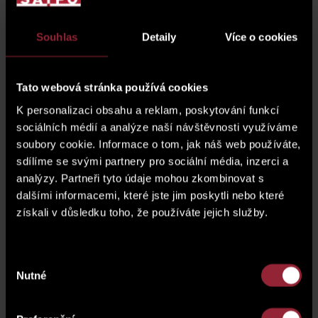
Art glassmaker
Achilleas
Sdoukos is the author of
exceptional works of glass, which he combines with
precious metals. His creative art objects are perfect not
Souhlas
Detaily
Více o cookies
only for the interiors of apartments, houses, offices or
restaurants, but also for exteriors such as gardens.
Tato webová stránka používá cookies
K personalizaci obsahu a reklam, poskytování funkcí
sociálních médií a analýze naší návštěvnosti využíváme
soubory cookie. Informace o tom, jak náš web používáte,
sdílíme se svými partnery pro sociální média, inzerci a
analýzy. Partneři tyto údaje mohou zkombinovat s
dalšími informacemi, které jste jim poskytli nebo které
získali v důsledku toho, že používáte jejich služby.
Výběr
Nutné
souhlasu
Back to news