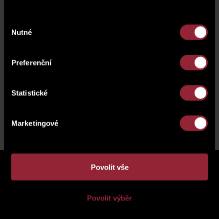
Výběr
Nutné
souhlasu
Preferenční
Statistické
Back to news
Marketingové
Povolit vše
was there nothing you liked in our
Povolit výběr
range?