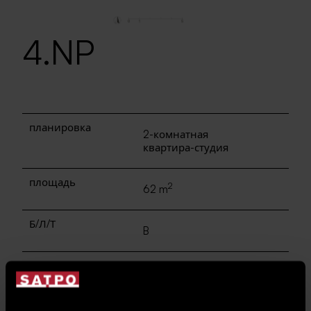
4.NP
планировка
2-комнатная
квартира-студия
площадь
2
62 m
Б/Л/Т
B
транзакция
продажа
Цена с НДС
изобразить цену