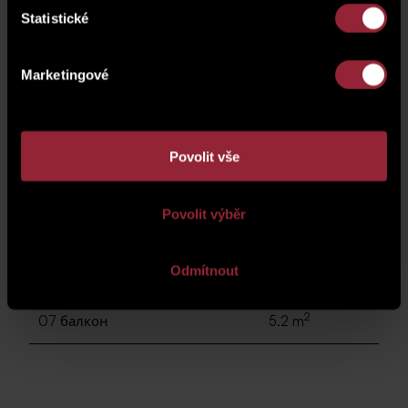
Statistické
2
05 Спальня
12.8 m
Marketingové
2
06 Гостиная + кухня
29.5 m
2
Перегородки, колонны и шахты
4.2 m
Povolit vše
Povolit výběr
2
общая площадь
71.9 m
Odmítnout
2
01 Подвал
4.7 m
2
07 балкон
5.2 m