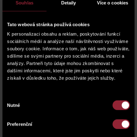
Souhlas
Detaily
Více o cookies
Tato webová stránka používá cookies
K personalizaci obsahu a reklam, poskytování funkcí
katalogový list (PDF)
sociálních médií a analýze naší návštěvnosti využíváme
soubory cookie. Informace o tom, jak náš web používáte,
кух.
- кухня |
Б
- балкон |
Л
- лоджия |
Т
- терраса
sdílíme se svými partnery pro sociální média, inzerci a
analýzy. Partneři tyto údaje mohou zkombinovat s
dalšími informacemi, které jste jim poskytli nebo které
2
PLOCHA JEDNOTKY
62 m
získali v důsledku toho, že používáte jejich služby.
2
01 Входное фойе
6.2 m
Výběr
2
Nutné
02 Прихожая туалет
3 m
souhlasu
2
03 Туалет
2 m
Preferenční
2
04 Ванная с туалетом
4.3 m