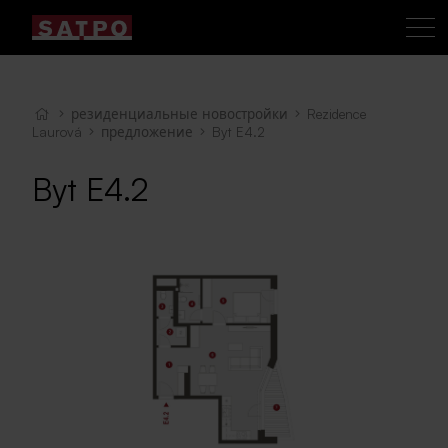
резиденциальные новостройки
Rezidence
Laurová
предложение
Byt E4.2
Byt E4.2