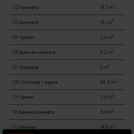
2
02 Комната
13.7 m
2
03 Комната
15.1 m
2
04 Туалет
2.4 m
2
05 Ванная комната
5.2 m
2
07 Коридор
2 m
2
08 Гостиная + кухня
36.3 m
2
09 Туалет
2.4 m
2
10 Ванная комната
6.4 m
2
11 Спальня
14.5 m