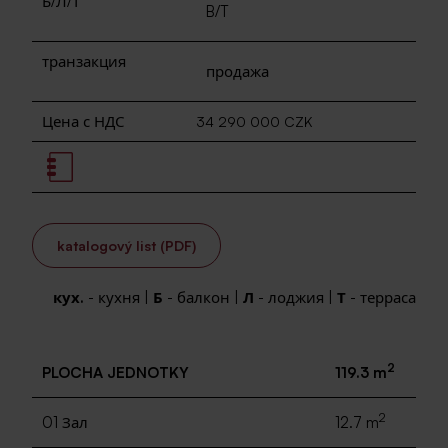
Б/Л/Т
B/T
транзакция
продажа
Цена с НДС
34 290 000 CZK
katalogový list (PDF)
кух.
- кухня |
Б
- балкон |
Л
- лоджия |
Т
- терраса
2
PLOCHA JEDNOTKY
119.3 m
2
01 Зал
12.7 m