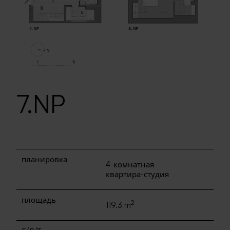
7.NP
планировка
4-комнатная
квартира-студия
площадь
2
119.3 m