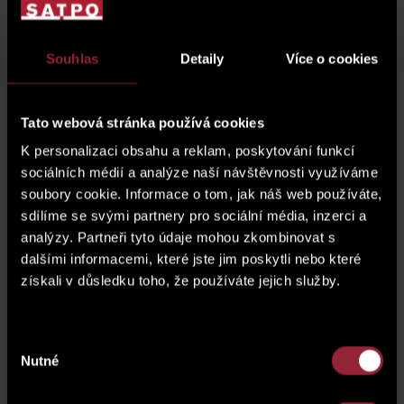
2
Перегородки, колонны и шахты
8.6 m
Souhlas
Detaily
Více o cookies
2
общая площадь
140.2 m
Tato webová stránka používá cookies
K personalizaci obsahu a reklam, poskytování funkcí
2
06 балкон
2.5 m
sociálních médií a analýze naší návštěvnosti využíváme
soubory cookie. Informace o tom, jak náš web používáte,
2
12 терраса
18.4 m
sdílíme se svými partnery pro sociální média, inzerci a
analýzy. Partneři tyto údaje mohou zkombinovat s
dalšími informacemi, které jste jim poskytli nebo které
план этажа
získali v důsledku toho, že používáte jejich služby.
Výběr
Nutné
souhlasu