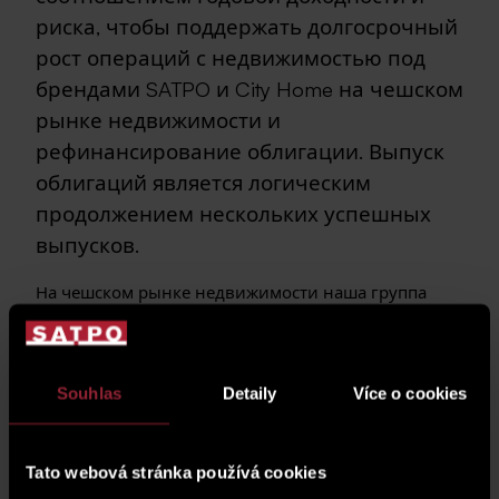
риска, чтобы поддержать долгосрочный
рост операций с недвижимостью под
брендами SATPO и City Home на чешском
рынке недвижимости и
рефинансирование облигации. Выпуск
облигаций является логическим
продолжением нескольких успешных
выпусков.
На чешском рынке недвижимости наша группа
SATPO специализируется на нескольких сегментах
недвижимости. Крупнейшими являются
идеальные доли в многоквартирных домах в
Праге, а также девелоперские проекты, земли под
Souhlas
Detaily
Více o cookies
будущую застройку, целые многоквартирные
дома, продажа жилых и нежилых помещений и
аренда коммерческих площадей.
Tato webová stránka používá cookies
Основными преимуществами наших облигаций