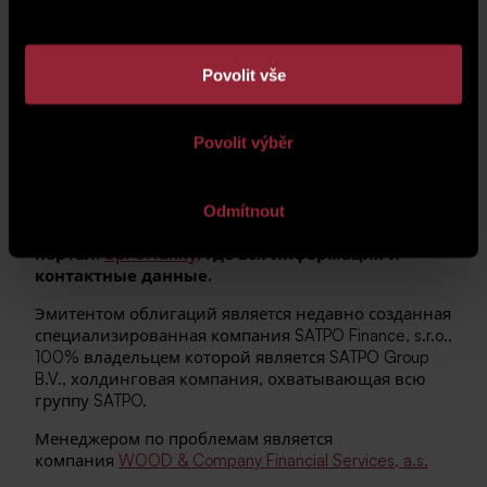
продолжением нескольких успешных выпусков
облигационных инструментов и инвестиционных
сертификатов, реализованных как по отдельным
Povolit vše
проектам внутри группы, так и на уровне
материнской компании SATPO Group B.V.
Povolit výběr
Если вас интересуют облигации с
привлекательным коэффициентом доходности
из-за инвестиционного риска или для ответа
на какие-либо вопросы, любой розничный
Odmítnout
инвестор может посетить веб-
портал.
opPortunity
, где вся информация и
контактные данные.
Эмитентом облигаций является недавно созданная
специализированная компания SATPO Finance, s.r.o.,
100% владельцем которой является SATPO Group
B.V., холдинговая компания, охватывающая всю
группу SATPO.
Менеджером по проблемам является
компания
WOOD & Company Financial Services, a.s.