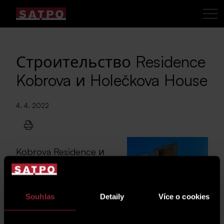
Строительство Residence
Kobrova и Holečkova House
4. 4. 2022
Kobrova Residence и
Holečkova House -
строительство идет
полным ходом
Souhlas
Detaily
Více o cookies
Строительство Rezidence