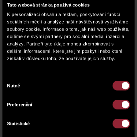
Kobrova and Holečkova,
Tato webová stránka používá cookies
которое планируется
завершить в первом
K personalizaci obsahu a reklam, poskytování funkcí
квартале 2023 года, точно не будет простаивать.
sociálních médií a analýze naší návštěvnosti využíváme
Взгляните на текущие фотографии обеих
soubory cookie. Informace o tom, jak náš web používáte,
резиденций, где в настоящее время у нас есть еще
sdílíme se svými partnery pro sociální média, inzerci a
две единицы жилья.
analýzy. Partneři tyto údaje mohou zkombinovat s
Для ценового предложения свободных единиц
dalšími informacemi, které jste jim poskytli nebo které
жилья и получения дополнительной
získali v důsledku toho, že používáte jejich služby.
информации свяжитесь с нами по электронной
почте prodej@satpo.czcz или по телефону 702
205 205.
Výběr
Nutné
souhlasu
Preferenční
Statistické