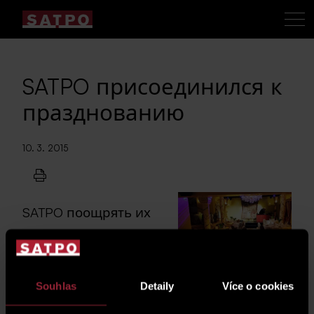
SATPO присоединился к
празднованию
10. 3. 2015
SATPO поощрять их
участие в
сотрудничестве с
Mercurys
Souhlas
Detaily
Více o cookies
социального сбора
выдающихся деятелей русской