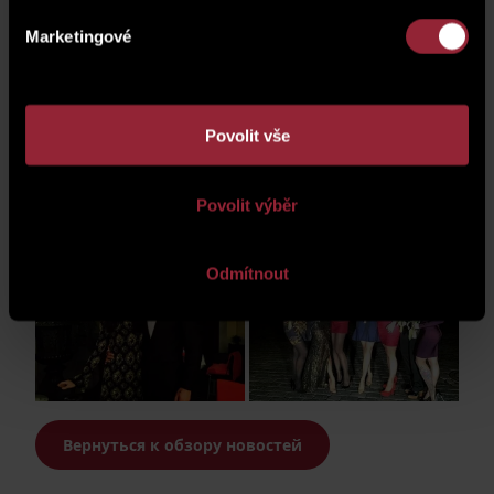
Marketingové
Povolit vše
Povolit výběr
Odmítnout
Вернуться к обзору новостей