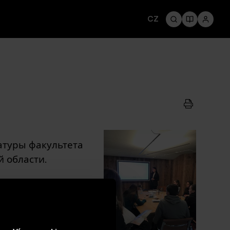
CZ
ратуры факультета
 области.
тектуры и
Schindler Seko
го пользования