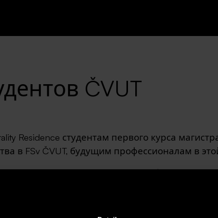
тудентов ČVUT
ality Residence студентам первого курса магист
тва в FSv ČVUT, будущим профессионалам в этой
dence студентам первого курса магистратуры факультета Архи
профессионалам в этой области.
компании SATPO - Vitality Rezidence (генеральный дизайнер 
бзорная экскурсия по зданию. Студенты посетили места обще
ные жилые единицы.