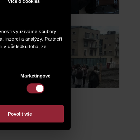
Více o cookies
ом в этой области.
ěvnosti využíváme soubory
, inzerci a analýzy. Partneři
li v důsledku toho, že
Marketingové
Povolit vše