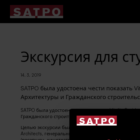
Экскурсия для с
14. 3. 2019
SATPO была удостоена чести показать Vit
Архитектуры и Гражданского строительс
SATPO была удостоена чести показать Vitality Resi
Гражданского строительства в FSv ČVUT, будущим 
Целью экскурсии была краткая презентация проекта 
Architects, генеральный подрядчик Metrostav) и о
(ресепшен, кинотеатр, фитнес-центр ...) и отдель