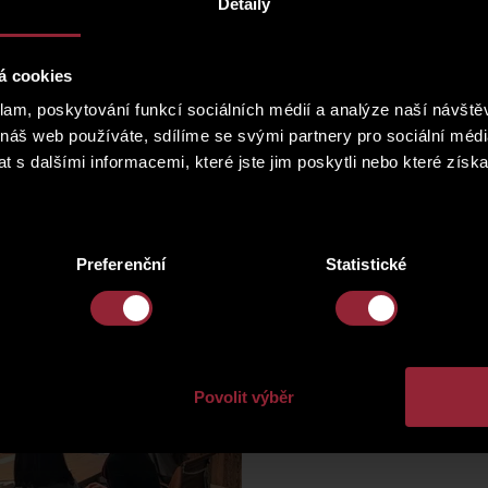
Detaily
ие ценных студенческих практик с нашими знаниями и опыт
á cookies
klam, poskytování funkcí sociálních médií a analýze naší návšt
 náš web používáte, sdílíme se svými partnery pro sociální média
 s dalšími informacemi, které jste jim poskytli nebo které získa
Preferenční
Statistické
Povolit výběr