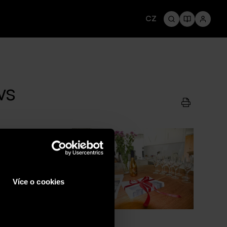
CZ
ws
й приносит
ие из мира
Více o cookies
тенденциях в
ого жилого