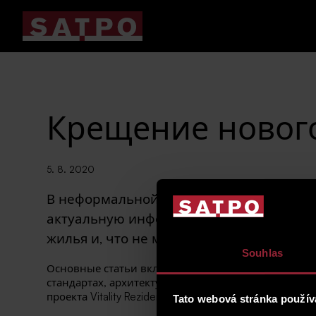
Крещение нового
5. 8. 2020
В неформальной обстановке мы окрести
актуальную информацию о событиях и т
жилья и, что не менее важно, что прои
Souhlas
Основные статьи включают в себя интервью с ди
стандартах, архитектуре и ситуации на рынке не
проекта Vitality Rezidence, в котором уже заселяютс
Tato webová stránka použív