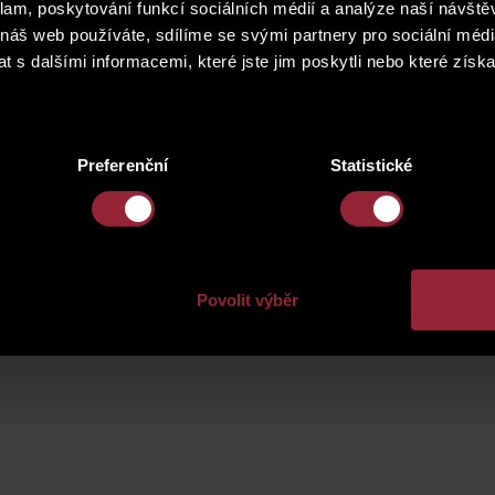
klam, poskytování funkcí sociálních médií a analýze naší návšt
 náš web používáte, sdílíme se svými partnery pro sociální média
 s dalšími informacemi, které jste jim poskytli nebo které získa
Preferenční
Statistické
Povolit výběr