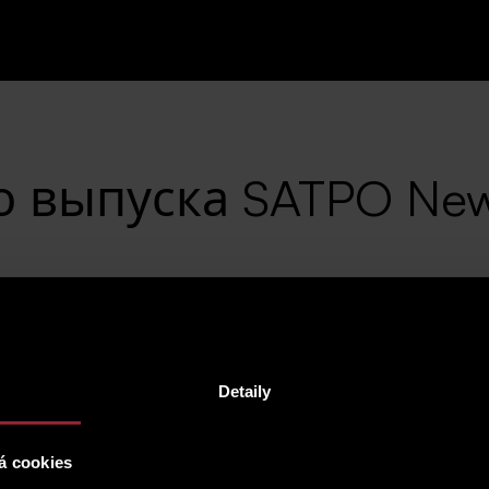
 выпуска SATPO Ne
ли очередной выпуск новостей САТПО, которы
енденциях на рынке недвижимости, вдохновен
зошло и что мы планируем.
Detaily
ректором нашего проекта Йиржи Дворжаком о современных 
движимости, интересные факты из жизни успешно завершенн
я его новые владельцы. , а также заглянуть за кулисы SATPO.
á cookies