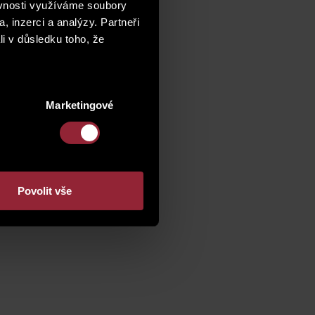
ěvnosti využíváme soubory
, inzerci a analýzy. Partneři
li v důsledku toho, že
Marketingové
Povolit vše