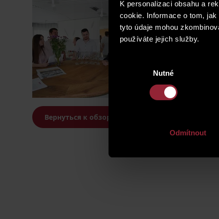
K personalizaci obsahu a re
cookie. Informace o tom, jak
tyto údaje mohou zkombinovat
používáte jejich služby.
Výběr
Nutné
souhlasu
Вернуться к обзору новостей
Odmítnout