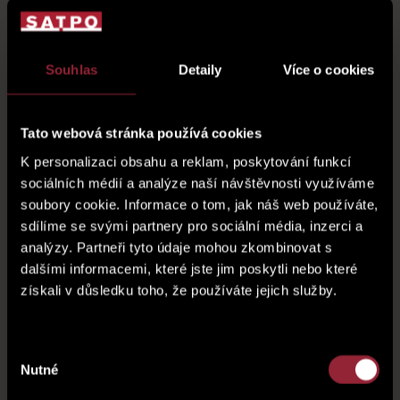
SATPO management, s.r.o. se skládá z odborných středisek,
Souhlas
Detaily
Více o cookies
kam patří akvizice, obchod, marketing, finance, právní služby,
správa majetku a centrum klientských služeb, nezbytnou
součástí je provozní zázemí společnosti jako je IT, HR a office
Tato webová stránka používá cookies
management.
K personalizaci obsahu a reklam, poskytování funkcí
sociálních médií a analýze naší návštěvnosti využíváme
soubory cookie. Informace o tom, jak náš web používáte,
Společnost vytváří pro své zaměstnance příjemné pracovní
sdílíme se svými partnery pro sociální média, inzerci a
prostředí, nabízí atraktivní benefity a investuje do vzdělávání,
odborných školení. Pravidelně organizuje team building-ové
analýzy. Partneři tyto údaje mohou zkombinovat s
aktivity a organizuje volnočasové aktivity pro neformální
dalšími informacemi, které jste jim poskytli nebo které
budování pozitivních vztahů v rámci organizace.
získali v důsledku toho, že používáte jejich služby.
Prostřednictvím Nadačního fondu SATPO přispívá do oblasti
Výběr
vzdělávání, kultury a sportu, podporuje sociální rozvoj a
Nutné
souhlasu
prostředí, ve kterém působí. SATPO management při realizaci