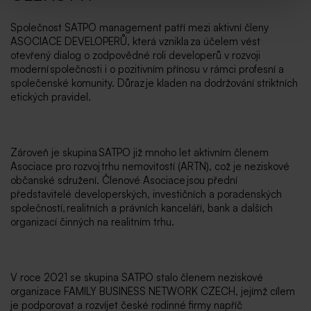
Společnost SATPO management patří mezi aktivní členy
ASOCIACE DEVELOPERŮ, která vznikla za účelem vést
otevřený dialog o zodpovědné roli developerů v rozvoji
moderní společnosti i o pozitivním přínosu v rámci profesní a
společenské komunity. Důraz je kladen na dodržování striktních
etických pravidel.
Zároveň je skupina SATPO již mnoho let aktivním členem
Asociace pro rozvoj trhu nemovitostí (ARTN), což je neziskové
občanské sdružení. Členové Asociace jsou přední
představitelé developerských, investičních a poradenských
společností, realitních a právních kanceláří, bank a dalších
organizací činných na realitním trhu.
V roce 2021 se skupina SATPO stalo členem neziskové
organizace FAMILY BUSINESS NETWORK CZECH, jejímž cílem
je podporovat a rozvíjet české rodinné firmy napříč