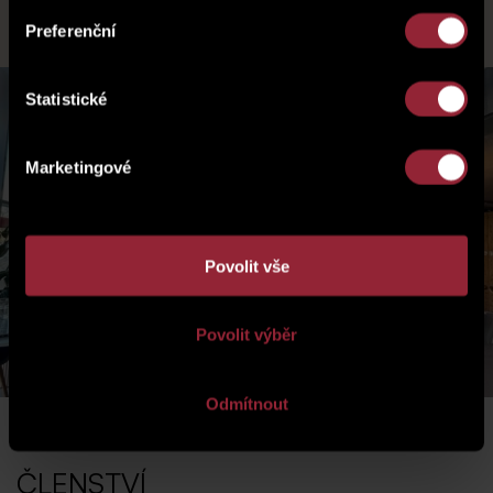
projektů si zakládá na spokojenosti svých klientů a investorů.
Preferenční
Statistické
Marketingové
Povolit vše
Povolit výběr
Odmítnout
ČLENSTVÍ