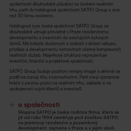
společností dlouhodobě působící na českém realitním
trhu, patří do holdingové společnosti SATPO Group s více
než 30 letou existencí.
Holdingová ryze česká společnost SATPO Group se
dlouhodobě věnuje převážně v Praze rezidenčnímu
developmentu a investicím do existujících bytových
domů. Má bohaté zkušenosti a znalosti v oblasti nákupu,
prodeje a developmentu nemovitostí včetně komplexních
realitních služeb. Majetková struktura reprezentuje
investiční, finanční a projektové společnosti.
SATPO Group buduje pozitivní veřejný image a aktivně se
podílí na rozvoji trhu s nemovitostmi. Patří mezi významné
hráče s pevnou pozicí na realitním trhu, zakládá si na
spokojenosti svých klientů a investorů.
o společnosti
Skupina SATPO je česká rodinná firma, která se
již od roku 1994 zaměřuje pod značkou SATPO
na prémiový rezidenční a pozemkový
development, zejména v Praze a v jejím okolí.